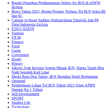
Basuki Paparkan Pembangunan Sektor Air IKN di AIWW
Beijing
Beres Tahun 2025, Begini Progres Terbaru Tol IKN Seksi 6B
dan 6C
Captain Achmad Sadikin Abdurachman Ditunjuk Jadi Plt
Dirut Indonesia AirAsia
EDUCATION
Fashion
FILM
Finance
Food
Game
Goverment
Healty
History
Jokowi Ajak Investor Segera Masuk IKN, Harga Tanah Bisa
Naik Sepuluh Kali Lipat
Meski Baru Dua Tahun, IKN Bertabur Hotel Berbintang
Otomotif
Pembebasan Lahan Tol IKN Tahun 2023 Telan APBN
Hampir Rp 1 Triliun
Self-Development
SPORT
Student Life
Technology