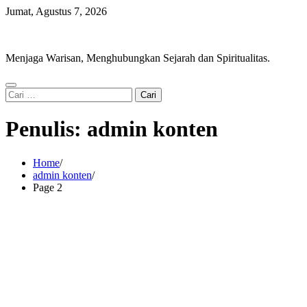
Skip
Jumat, Agustus 7, 2026
to
Ram Setu Foundation
content
Menjaga Warisan, Menghubungkan Sejarah dan Spiritualitas.
Cari
untuk:
Penulis:
admin konten
Home
admin konten
Page 2