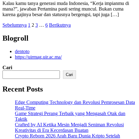
Kalau kamu tanya generasi muda Indonesia, “Kerja impianmu di
mana?”, jawaban Pertamina pasti sering muncul. Bukan cuma
karena gajinya besar dan statusnya bergengsi, tapi juga […]
Paginasi
Sebelumnya
1
2
3
…
6
Berikutnya
pos
Blogroll
dentoto
https://uirmag.uir.ac.ma/
Cari
Cari
Recent Posts
Edge Computing Technology dan Revolusi Pemrosesan Data
Real-Time
Game Strategi Perang Terbaik yang Mengasah Otak dan
Taktik
Crafted by AI Ketika Mesin Menjadi Seniman Revolusi
Kreativitas di Era Kecerdasan Buatan
Crypto Reborn 2026 Arah Baru Dunia Kripto Setelah