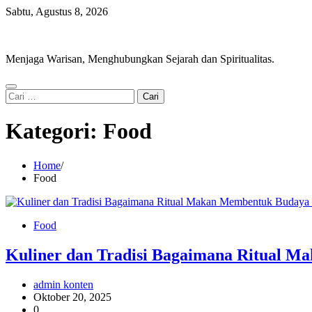
Skip
Sabtu, Agustus 8, 2026
to
Ram Setu Foundation
content
Menjaga Warisan, Menghubungkan Sejarah dan Spiritualitas.
Cari
untuk:
Kategori:
Food
Home
Food
Food
Kuliner dan Tradisi Bagaimana Ritual 
admin konten
Oktober 20, 2025
0